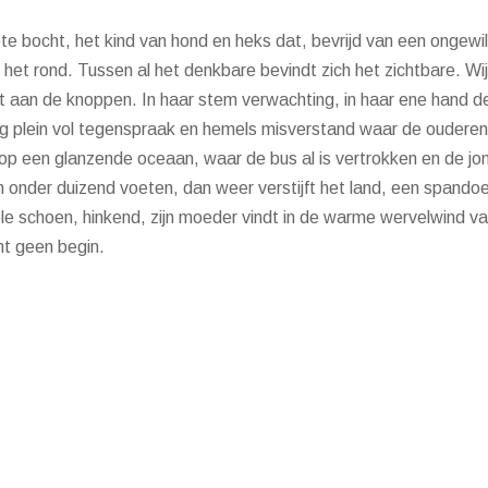
te bocht, het kind van hond en heks dat, bevrijd van een ongewi
n het rond. Tussen al het denkbare bevindt zich het zichtbare. Wi
t aan de knoppen. In haar stem verwachting, in haar ene hand d
ig plein vol tegenspraak en hemels misverstand waar de ouderen 
n op een glanzende oceaan, waar de bus al is vertrokken en de 
nder duizend voeten, dan weer verstijft het land, een spandoek v
ele schoen, hinkend, zijn moeder vindt in de warme wervelwind v
t geen begin.