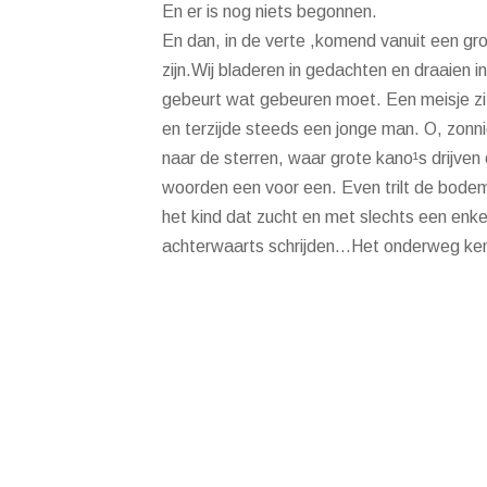
En er is nog niets begonnen.
En dan, in de verte ,komend vanuit een gro
zijn.Wij bladeren in gedachten en draaien i
gebeurt wat gebeuren moet. Een meisje zi
en terzijde steeds een jonge man. O, zonn
naar de sterren, waar grote kano¹s drijve
woorden een voor een. Even trilt de bodem o
het kind dat zucht en met slechts een enk
achterwaarts schrijden…Het onderweg ken