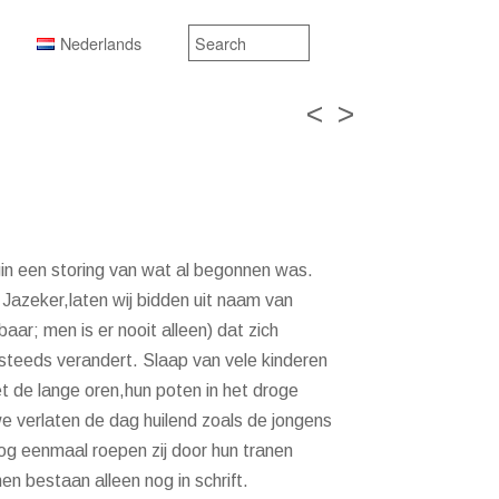
Nederlands
<
>
gin een storing van wat al begonnen was.
… Jazeker,laten wij bidden uit naam van
aar; men is er nooit alleen) dat zich
t steeds verandert. Slaap van vele kinderen
met de lange oren,hun poten in het droge
we verlaten de dag huilend zoals de jongens
og eenmaal roepen zij door hun tranen
n bestaan alleen nog in schrift.