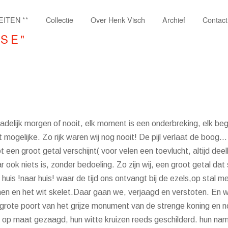
EITEN **
Collectie
Over Henk Visch
Archief
Contact
SSE"
adelijk morgen of nooit, elk moment is een onderbreking, elk be
et mogelijke. Zo rijk waren wij nog nooit! De pijl verlaat de boog
een groot getal verschijnt( voor velen een toevlucht, altijd deelb
 ook niets is, zonder bedoeling. Zo zijn wij, een groot getal da
 huis !naar huis! waar de tijd ons ontvangt bij de ezels,op stal 
annen en het wit skelet.Daar gaan we, verjaagd en verstoten. En 
rote poort van het grijze monument van de strenge koning en n
 op maat gezaagd, hun witte kruizen reeds geschilderd. hun name