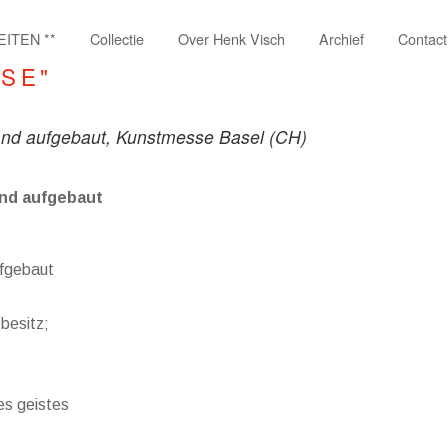
EITEN **
Collectie
Over Henk Visch
Archief
Contact
SSE"
and aufgebaut, Kunstmesse Basel (CH)
and aufgebaut
ufgebaut
 besitz;
des geistes