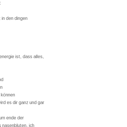
t
t in den dingen
nergie ist, dass alles,
nd
in
u können
ird es dir ganz und gar
 zum ende der
es nasenbluten, ich