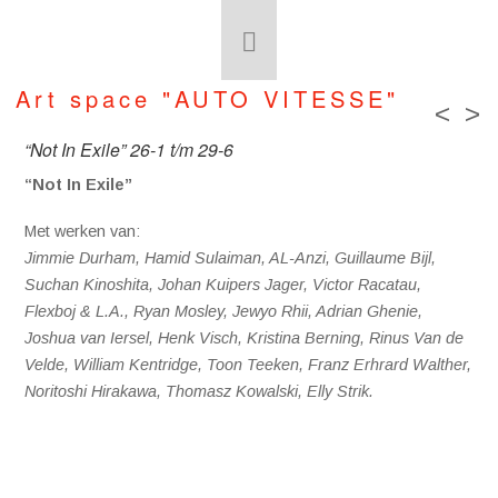
Art space "AUTO VITESSE"
<
>
“Not In Exile” 26-1 t/m 29-6
“Not In Exile”
Met werken van:
Jimmie Durham, Hamid Sulaiman, AL-Anzi, Guillaume Bijl,
Suchan Kinoshita, Johan Kuipers
Jager, Victor Racatau,
Flexboj & L.A., Ryan Mosley, Jewyo Rhii, Adrian Ghenie,
Joshua van Iersel, Henk Visch, Kristina Berning, Rinus Van de
Velde, William Kentridge, Toon Teeken, Franz Erhrard Walther,
Noritoshi Hirakawa, Thomasz Kowalski, Elly Strik.