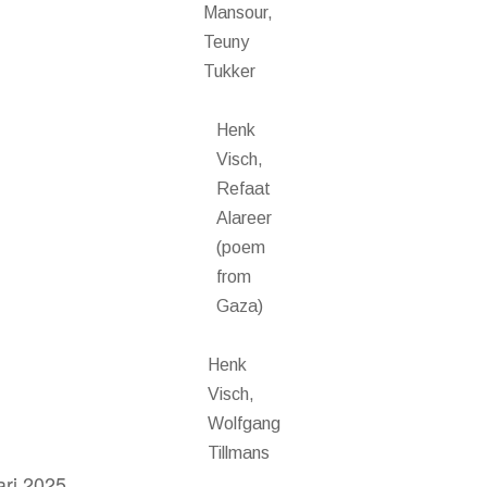
Mansour,
Teuny
Tukker
Henk
Visch,
Refaat
Alareer
(poem
from
Gaza)
Henk
Visch,
Wolfgang
Tillmans
ari 2025