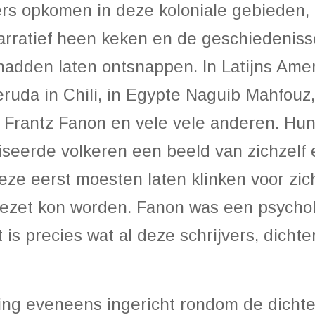
ers opkomen in deze koloniale gebieden,
narratief heen keken en de geschiedenis
adden laten ontsnappen. In Latijns Amer
uda in Chili, in Egypte Naguib Mahfouz, 
e Frantz Fanon en vele vele anderen. Hu
seerde volkeren een beeld van zichzelf e
e eerst moesten laten klinken voor zich
ezet kon worden. Fanon was een psycholo
t is precies wat al deze schrijvers, dich
ling eveneens ingericht rondom de dichter